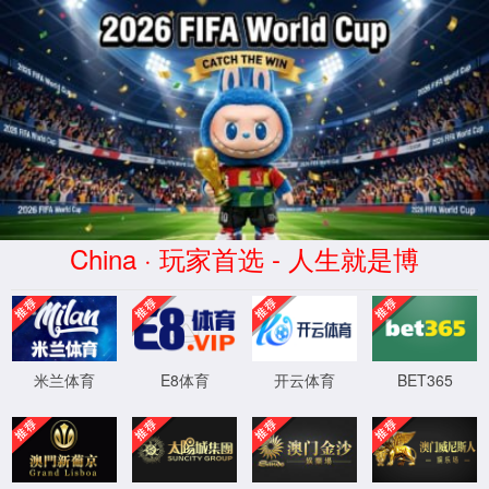
米兰电竞(中华)品牌公司官网-Master P
欢迎进入米兰电竞在线官网网站
首页
首页
>
米兰电竞在线官网
>
公司简介
米兰电竞在线官网
公司简介
公司简介
米兰电竞在
工厂介绍
备的自主研发和
资质荣誉
公司
构
建“
研
专业人才，潜心