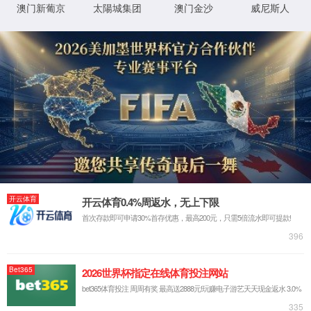
有超20000平方米
品需求。
依托创新的
与匠心精神，持