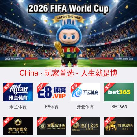
米兰电竞(中华)品牌公司官网-Master P
欢迎进入米兰电竞在线官网网站
首页
首页
>
空间规划
>
公共接待区
空间规划
公共接待区
公共接待区
门诊服务区
住院病房区
实验检验区