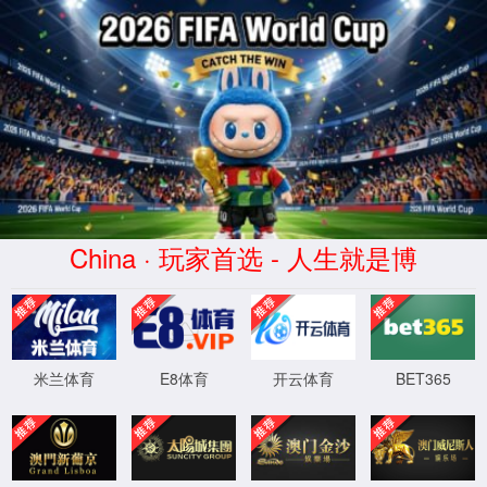
米兰电竞(中华)品牌公司官网-Master P
欢迎进入米兰电竞在线官网网站
首页
首页
>
联系我们
>
联系方式
联系我们
联系方式
联系方式
米兰电竞在线
营销网点
苏州总公司
在线留言
地址：苏州市相城
企业邮箱
客服专线：138148