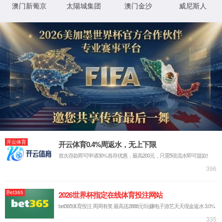
务,年门诊量在6
米兰电竞在线官网
空间规划
产品展示