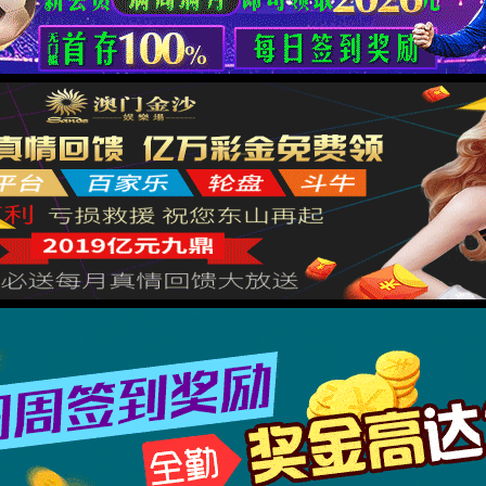
构，自2000年建院以来，先后获得爱婴医院、全国诚信民营医院、全国
进医院、浙江省巾帼文明示范岗、浙江省平安医院、金华市文明单位等荣