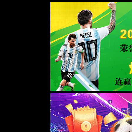
米兰电竞(中华)品牌公司官网-Master P
欢迎进入米兰电竞在线官网网站
首页
>
成功案例
>
成功案例
成功案例
成功
项目
医院