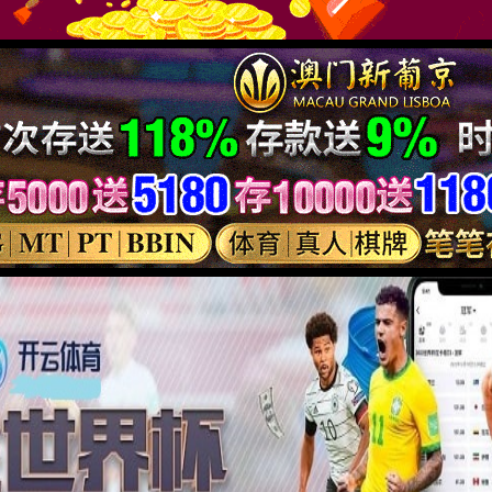
展示
米兰电竞平台
客户服务
联系我们
米兰电
护士站
公司新闻
售后服务
联系方式
客服专线
治疗柜
客户反馈
营销网点
配药柜
下载中心
在线留言
处置柜
常见问题
企业邮箱
污洗柜
配餐柜
更衣柜