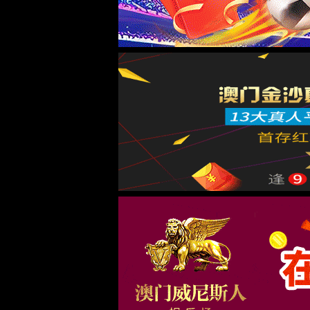
医用处置柜
医用污洗柜
医用配餐柜
医用更衣柜
无菌库房
实验室系列
智能柜系列
医用推车系列