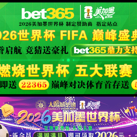
latform
首页
米兰电竞在线
空间规划
产品展示
成功案例
官网
处置柜
医用处置柜