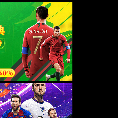
米兰电竞平台
客户服务
联系我们