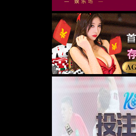
米兰电竞在线官网
空间规划
产品
公司简介
公共接待区
环保
工厂介绍
门诊服务区
医用
资质荣誉
住院病房区
医用
实验检验区
医用
行政管理区
医用
医用
医用